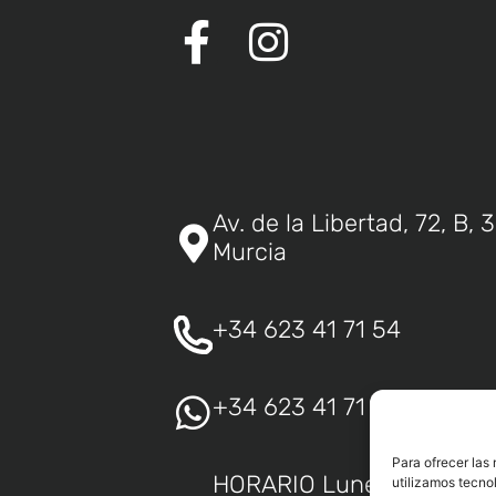
Av. de la Libertad, 72, B,
Murcia
+34 623 41 71 54
+34 623 41 71 54
Para ofrecer las
HORARIO Lunes: 12:00 a 1
utilizamos tecno