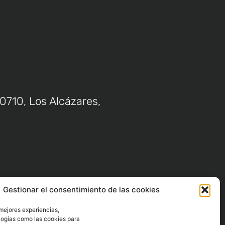
 30710, Los Alcázares,
Gestionar el consentimiento de las cookies
 mejores experiencias,
6:00 – 19:00 a
logías como las cookies para